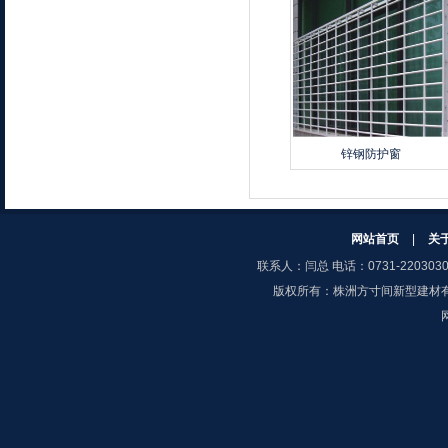
锌钢防护窗
网站首页
|
关
联系人：闫总 电话：0731-22030307
版权所有：株洲方寸间新型建材