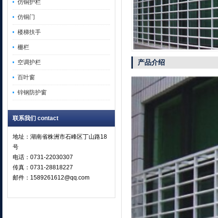
仿铜护栏
仿铜门
楼梯扶手
栅栏
产品介绍
空调护栏
百叶窗
锌钢防护窗
联系我们 contact
地址：湖南省株洲市石峰区丁山路18
号
电话：0731-22030307
传真：0731-28818227
邮件：
1589261612@qq.com